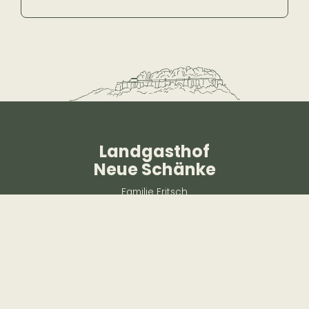
Landgasthof
Neue Schänke
Familie Fritsch
Am Königstein 3
01824 Königstein / Sächsische Schweiz
hotel@neueschaenke.de
www.neue-schaenke.de
+49 35021 999 60
+49 174 30 57 377