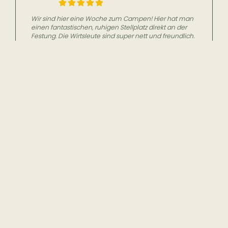
Wir sind hier eine Woche zum Campen! Hier hat man
einen fantastischen, ruhigen Stellplatz direkt an der
Festung. Die Wirtsleute sind super nett und freundlich.
Abends kann man in der Schänke sehr gut essen.
Landgasthof
Neue Schänke
Familie Fritsch